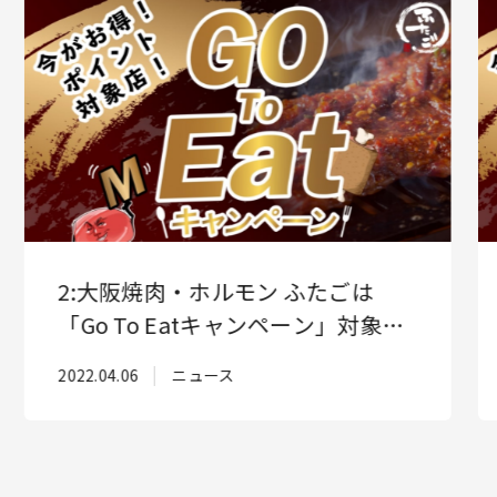
About us
Topics
4
Recruit
Partner
2:大阪焼肉・ホルモン ふたごは
プライバシーポリシー
情報セキュリティー方針
「Go To Eatキャンペーン」対象店
舗！お得なこの機会にぜひ！
2022.04.06
ニュース
〒153-0061
東京都目黒区中目黒3-6-1
千陽アポロンビル4F
Google Mapsで見る