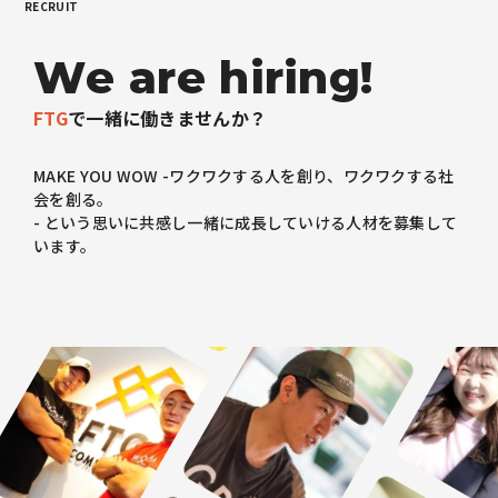
RECRUIT
W
e
a
r
e
h
i
r
i
n
g
!
FTG
で一緒に働きませんか？
MAKE YOU WOW -ワクワクする人を創り、ワクワクする社
会を創る。
- という思いに共感し一緒に成長していける人材を募集して
います。