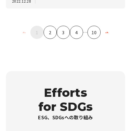
2022.12.28
1
2
3
4
…
10
E
f
f
o
r
t
s
f
o
r
S
D
G
s
ESG、SDGsへの取り組み