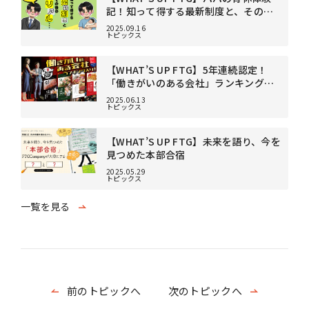
記！知って得する最新制度と、その後
のリアル。
2025.09.16
トピックス
【WHAT’S UP FTG】5年連続認定！
「働きがいのある会社」ランキング入
り！
2025.06.13
トピックス
【WHAT’S UP FTG】未来を語り、今を
見つめた本部合宿
2025.05.29
トピックス
一覧を見る
前のトピックへ
次のトピックへ