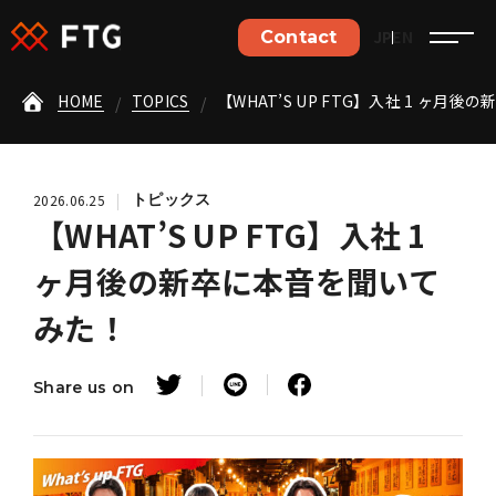
ご依頼やご相談など、
JP
EN
Contact
お気軽にお問い合わせください。
HOME
TOPICS
【WHAT’S UP FTG】入社 1 ヶ月
お問い合わせはこちら
採用・応募はこちら
トピックス
2026.06.25
【WHAT’S UP FTG】入社 1
ヶ月後の新卒に本音を聞いて
みた！
Home
Share us on
Philosophy
Business