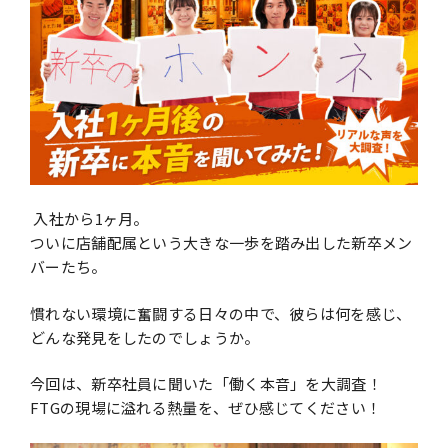
About us
Topics
4
Recruit
Partner
入社から1ヶ月。
ついに店舗配属という大きな一歩を踏み出した新卒メン
バーたち。
プライバシーポリシー
情報セキュリティー方針
慣れない環境に奮闘する日々の中で、彼らは何を感じ、
どんな発見をしたのでしょうか。
〒153-0061
今回は、新卒社員に聞いた「働く本音」を大調査！
東京都目黒区中目黒3-6-1
FTGの現場に溢れる熱量を、ぜひ感じてください！
千陽アポロンビル4F
Google Mapsで見る