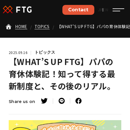
お気軽にお問い合わせください。
JP
EN
Contact
お問い合わせはこちら
HOME
TOPICS
【WHAT’S UP FTG】パパの育休
採用・応募はこちら
トピックス
2025.09.16
【WHAT’S UP FTG】パパの
育休体験記！知って得する最
Home
新制度と、その後のリアル。
Philosophy
Share us on
Business