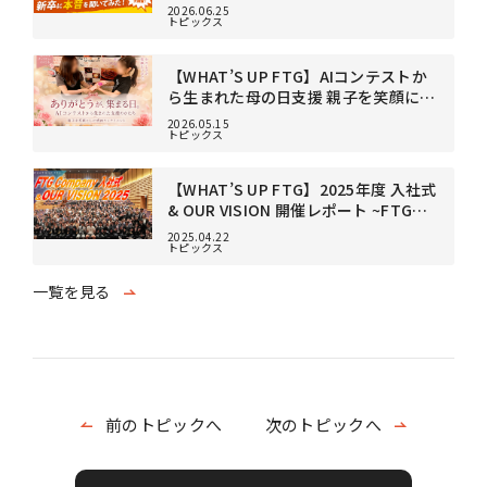
2026.06.25
トピックス
【WHAT’S UP FTG】AIコンテストか
ら生まれた母の日支援 親子を笑顔にし
た焼肉ランチイベント
2026.05.15
トピックス
【WHAT’S UP FTG】2025年度 入社式
& OUR VISION 開催レポート ~FTGの
未来と“ワクワク”を共に~
2025.04.22
トピックス
一覧を見る
前のトピックへ
次のトピックへ