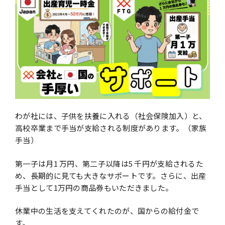
わが社には、⼦供を扶養に⼊れる（社会保険加⼊）と、
⾼校卒業まで⼿当が⽀給される制度があります。（家族
⼿当）
第⼀⼦は⽉1 万円、第⼆⼦以降は5 千円が⽀給されるた
め、⻑期的に⾒ても⼤きなサポートです。さらに、出産
⼿当として1万円の商品券もいただきました。
休業中の⽣活を⽀えてくれたのが、国からの給付⾦で
す。