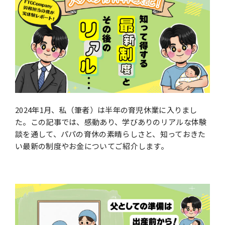
About us
Topics
4
Recruit
Partner
2024年1⽉、私（筆者）は半年の育児休業に⼊りまし
た。この記事では、感動あり、学びありのリアルな体験
プライバシーポリシー
談を通して、パパの育休の素晴らしさと、知っておきた
情報セキュリティー方針
い最新の制度やお⾦についてご紹介します。
〒153-0061
東京都目黒区中目黒3-6-1
千陽アポロンビル4F
Google Mapsで見る