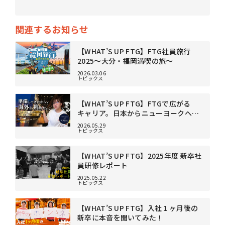
関連するお知らせ
【WHAT’S UP FTG】FTG社員旅⾏
2025～大分・福岡満喫の旅～
2026.03.06
トピックス
【WHAT’S UP FTG】FTGで広がる
キャリア。日本からニューヨークへ挑
戦した6年目の現在地
2026.05.29
トピックス
【WHAT’S UP FTG】2025年度 新卒社
員研修レポート
2025.05.22
トピックス
【WHAT’S UP FTG】入社 1 ヶ月後の
新卒に本音を聞いてみた！